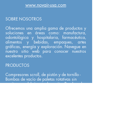
www.novair-usa.com
SOBRE NOSOTROS
Ofrecemos una amplia gama de productos y
soluciones en áreas como: manufactura,
odontológica y hospitalaria, farmacéutica,
alimentos y bebidas, empaques, artes
gráficas, energía y exploración. Navegue en
nuestro sitio web para conocer nuestros
excelentes productos.
PRODUCTOS
Compresores scroll, de pistón y de tornillo -
Bombas de vacío de paletas rotativas sin
aceite y con lubricante de aceite - Bombas de
vacío de garra - Sopladores - Sistemas de
bombas de vacío de anillo líquido - Filtros de
partículas, coalescentes y de carbón activo -
Secador de aire refrigerado y desecante -
Compresores de aire y bombas de vacío
Paquete médico - Generadores de oxígeno -
Paneles de control (listados por UL) - Piezas y
accesorios.
PRIVACIDAD